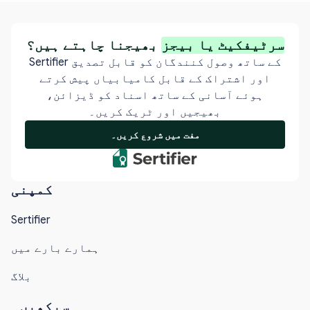
سرٹیفکیٹ یا بیجز
بھیجنا چاہتے ہیں؟
Sertifier کے ساتھ وصول کنندگان کو قابل تصدیق
اور اشتراک کے قابل کامیابیاں پیش کرتے
ہوئے آسانی کے ساتھ اسناد کو ڈیزائن،
بھیجیں اور ٹریک کریں۔
مفت میں شروع کریں۔
کمپنی
Sertifier
ہمارے بارے میں
بلاگ
سیکھیں۔