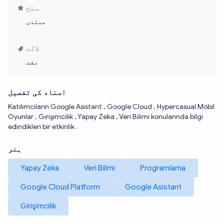
سطح
مبتدی
لاگت
مفت
اسناد کی تفصیل
Katılımcıların Google Asistant , Google Cloud , Hypercasual Mobil
Oyunlar , Girişimcilik , Yapay Zeka , Veri Bilimi konularında bilgi
edindikleri bir etkinlik .
ہنر
Yapay Zeka
Veri Bilimi
Programlama
Google Cloud Platform
Google Asistant
Girişimcilik