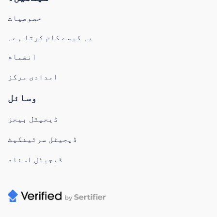
خصوصیات
یہ کیسے کام کرتا ہے۔
انضمام
امدادی مرکز
وسائل
ڈیجیٹل بیجز
ڈیجیٹل سرٹیفکیٹ
ڈیجیٹل اسناد