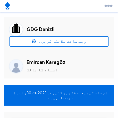
GDG Denizli
ویب سائٹ ملاحظہ کریں۔
Emircan Karagöz
اسناد کا مالک
اس سند کی میعاد ختم ہو گئی ہے۔
2023-11-30
، اور اب
درست نہیں ہے۔