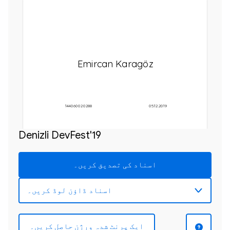
Emircan Karagöz
144060020288
05.12.2019
Denizli DevFest'19
اسناد کی تصدیق کریں۔
ایک پرنٹ شدہ ورژن حاصل کریں۔