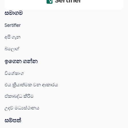
සමාගම
Sertifier
අපි ගැන
බ්ලොග්
ඉගෙන ගන්න
විශේෂාංග
එය ක්‍රියාත්මක වන ආකාරය
ඒකාබද්ධ කිරීම
උදව් මධ්‍යස්ථානය
සම්පත්