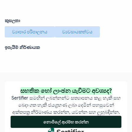
කුසලතා
ව්‍යාපාර පරිපාලනය
ව්‍යවසායකත්වය
ඉපැයීම් නිර්ණායක
සහතික හෝ ලාංඡන යැවීමට අවශ්‍යද?
Sertifier සමඟින් ලබන්නන්ට සත්‍යාපනය කළ හැකි සහ
බෙදා ගත හැකි ජයග්‍රහණ ලබා දෙමින් පහසුවෙන්
අක්තපත්‍ර නිර්මාණය කරන්න, යවන්න සහ ලුහුබඳින්න.
නොමිලේ ආරම්භ කරන්න