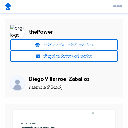
thePower
වෙබ් අඩවියට පිවිසෙන්න
නිකුත් කරන්නා අමතන්න
Diego Villarroel Zaballos
අක්තපත්‍ර හිමිකරු
Se certifica que
Diego Villarroel Zaballos