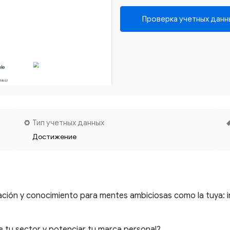
Проверка учетных данн
le
38607
Тип учетных данных
Достижение
ción y conocimiento para mentes ambiciosas como la tuya: in
e tu sector y potenciar tu marca personal?