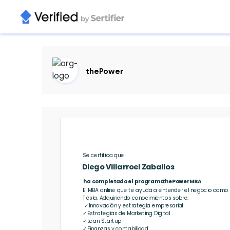
thePower
Se certifica que
Diego Villarroel Zaballos
ha completado el programa:
ThePowerMBA
El MBA online que te ayuda a entender el negocio como
Tesla. Adquiriendo conocimientos sobre: 

 ✓Innovación y estrategia empresarial

✓Estrategias de Marketing Digital

✓Lean Startup

✓Finanzas y contabilidad
