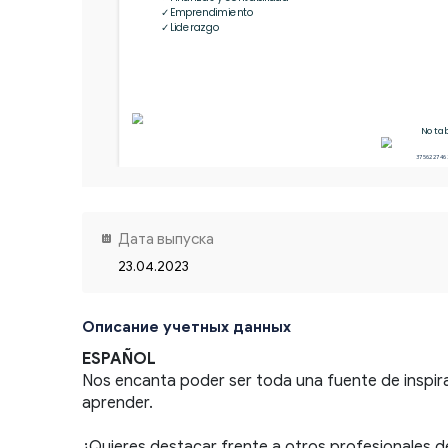
✓Emprendimiento

Notab
375622746
Дата выпуска
23.04.2023
Описание учетных данных
ESPAÑOL
Nos encanta poder ser toda una fuente de inspira
aprender.
¿Quieres destacar frente a otros profesionales d