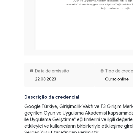
Oyun ve Uygulama Akademisi kapsamında 115 eğiti
25 saatlik ‘’Flutter ile Uygulama Geliştirme’’ eğitimini ve il
Data de emissão
Tipo de crede
22.08.2023
Curso online
Descrição da credencial
Google Türkiye, Girişimcilik Vakfı ve T3 Girişim Mer
geçirilen Oyun ve Uygulama Akademisi kapsamında bu
ile Uygulama Geliştirme" eğitimlerini ve ilgili değerl
etkileyici ve kullanıcıların birbirleriyle etkileşime
Sercan Yusuf tarafından verilmiştir. 