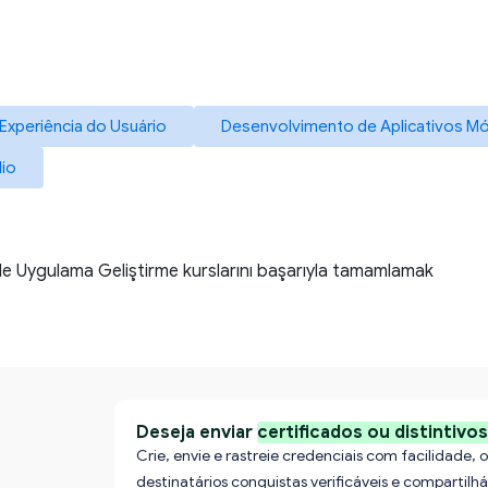
Experiência do Usuário
Desenvolvimento de Aplicativos M
dio
r ile Uygulama Geliştirme kurslarını başarıyla tamamlamak
Deseja enviar
certificados ou distintivo
Crie, envie e rastreie credenciais com facilidade,
destinatários conquistas verificáveis e compartilhá