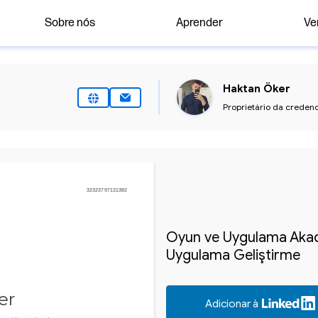
Sobre nós
Aprender
Ver
Haktan Öker
Proprietário da credenc
32323797131382
Oyun ve Uygulama Akadem
Uygulama Geliştirme
er
Adicionar à