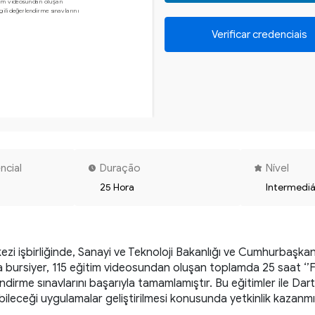
m videosundan oluşan 

gili değerlendirme sınavlarını 

Verificar credenciais
ncial
Duração
Nível
25 Hora
Intermediá
kezi işbirliğinde, Sanayi ve Teknoloji Bakanlığı ve Cumhurbaşkan
rsiyer, 115 eğitim videosundan oluşan toplamda 25 saat ‘’Flutt
endirme sınavlarını başarıyla tamamlamıştır. Bu eğitimler ile Dart d
 girebileceği uygulamalar geliştirilmesi konusunda yetkinlik kazan