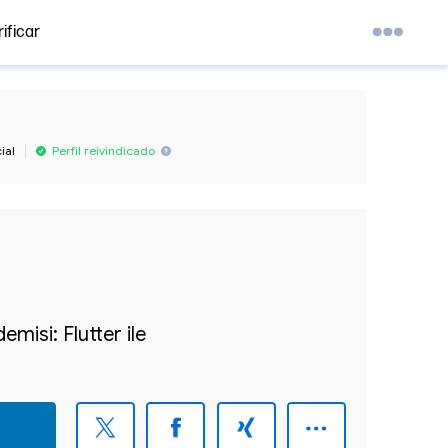
ificar
ial
Perfil reivindicado
isi: Flutter ile