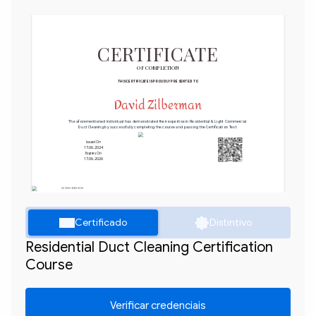
CERTIFICATE
OF COMPLETION
THIS CERTIFICATE IS PROUDLY PRESENTED TO
David Zilberman
The aforementioned individual has demonstrated their expertise in Residential & Light Commercial 
Duct Cleaning by successfully completing the course and passing the Certification Test.
Issued On
17.06.2024
Expires On
17.06.2026
22300040849416
Certificado
Distintivo
Residential Duct Cleaning Certification
Course
Verificar credenciais