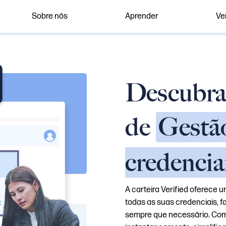
Sobre nós
Aprender
Ver
Descubr
de
Gestã
credenciai
A carteira Verified oferece u
todas as suas credenciais, f
sempre que necessário. Comp