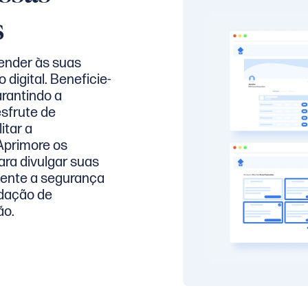
s
ender às suas
igital. Beneficie-
rantindo a
sfrute de
itar a
Aprimore os
ra divulgar suas
mente a segurança
idação de
ão.