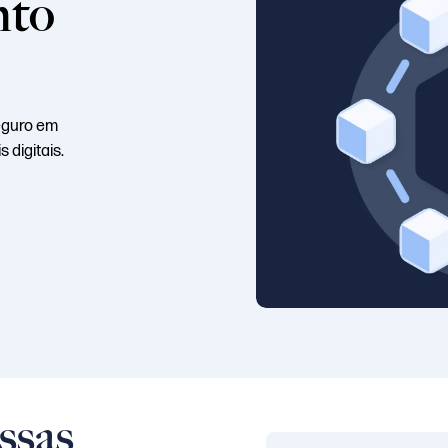
nto
eguro em
 digitais.
ssas