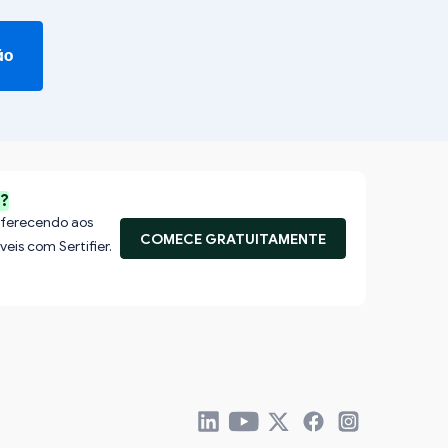
ão
s?
 oferecendo aos
COMECE GRATUITAMENTE
veis com Sertifier.