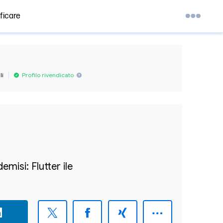
ficare
li
Profilo rivendicato
isi: Flutter ile