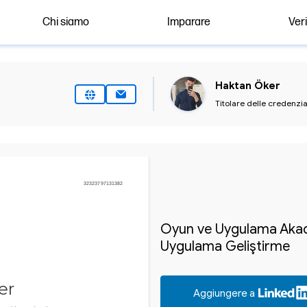
Chi siamo
Imparare
Veri
Haktan Öker
Titolare delle credenzia
32323797131382
Oyun ve Uygulama Akadem
Uygulama Geliştirme
er
Aggiungere a