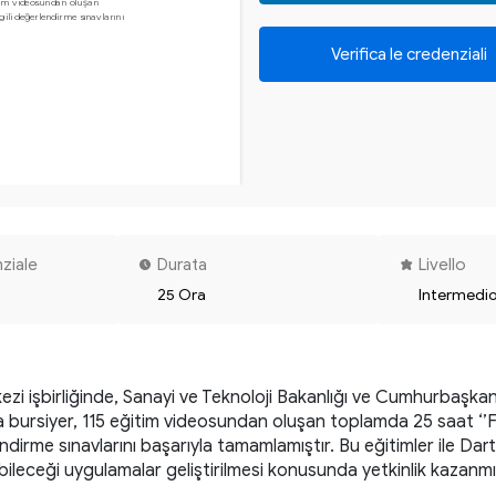
m videosundan oluşan 

gili değerlendirme sınavlarını 

Verifica le credenziali
nziale
Durata
Livello
25 Ora
Intermedi
kezi işbirliğinde, Sanayi ve Teknoloji Bakanlığı ve Cumhurbaşkan
rsiyer, 115 eğitim videosundan oluşan toplamda 25 saat ‘’Flutt
endirme sınavlarını başarıyla tamamlamıştır. Bu eğitimler ile Dart d
 girebileceği uygulamalar geliştirilmesi konusunda yetkinlik kazan