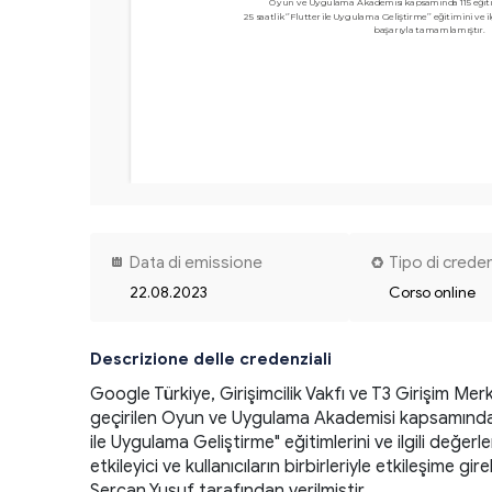
Oyun ve Uygulama Akademisi kapsamında 115 eğiti
25 saatlik ‘’Flutter ile Uygulama Geliştirme’’ eğitimini ve il
Data di emissione
Tipo di crede
22.08.2023
Corso online
Descrizione delle credenziali
Google Türkiye, Girişimcilik Vakfı ve T3 Girişim Mer
geçirilen Oyun ve Uygulama Akademisi kapsamında bu
ile Uygulama Geliştirme" eğitimlerini ve ilgili değerl
etkileyici ve kullanıcıların birbirleriyle etkileşime
Sercan Yusuf tarafından verilmiştir. 