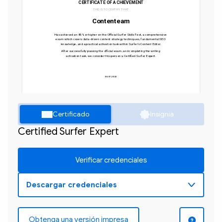
CERTIFICATE OF ACHIEVEMENT
THIS IS TO CERTIFY THAT
Contenteam
Has achieved an 85% or higher on the Official Surfer Skills Test, a comprehensive 
exam which covers data-driven content strategy techniques, fundamental SEO 
knowledge, and a practical activation task within Surfer’s Content Editor.
After successfully passing the official exam, and completing the writing 
activation task, we consider this person a Certified Surfer Expert.
06.07.2022
Certificado
Insignia
Certified Surfer Expert
Verificar credenciales
Obtenga una versión impresa