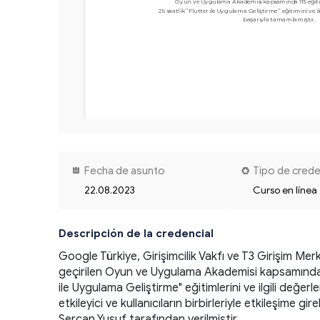
Oyun ve Uygulama Akademisi kapsamında 115 eğiti
25 saatlik ‘’Flutter ile Uygulama Geliştirme’’ eğitimini ve il
Fecha de asunto
Tipo de crede
22.08.2023
Curso en línea
Descripción de la credencial
Google Türkiye, Girişimcilik Vakfı ve T3 Girişim Mer
geçirilen Oyun ve Uygulama Akademisi kapsamında bu
ile Uygulama Geliştirme" eğitimlerini ve ilgili değerl
etkileyici ve kullanıcıların birbirleriyle etkileşime
Sercan Yusuf tarafından verilmiştir. 