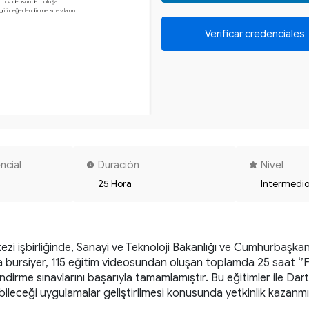
m videosundan oluşan 

gili değerlendirme sınavlarını 

Verificar credenciales
ncial
Duración
Nivel
25 Hora
Intermedi
kezi işbirliğinde, Sanayi ve Teknoloji Bakanlığı ve Cumhurbaşkan
rsiyer, 115 eğitim videosundan oluşan toplamda 25 saat ‘’Flutt
endirme sınavlarını başarıyla tamamlamıştır. Bu eğitimler ile Dart d
 girebileceği uygulamalar geliştirilmesi konusunda yetkinlik kazan