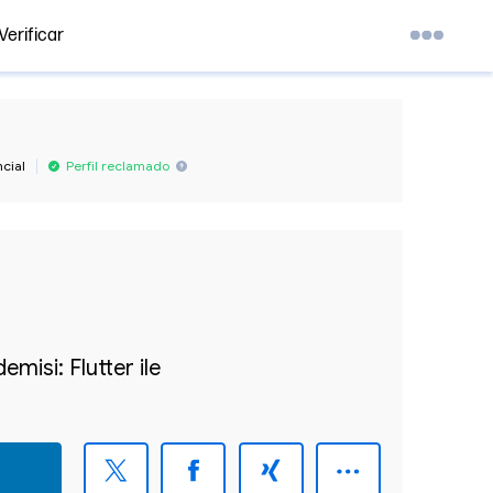
Verificar
ncial
Perfil reclamado
isi: Flutter ile