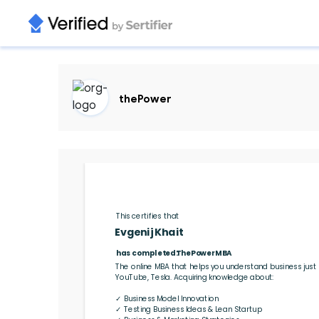
thePower
This certifies that 
Evgenij Khait
has completed: 
ThePowerMBA
The online MBA that helps you understand business just l
YouTube, Tesla. Acquiring knowledge about:

✓ Business Model Innovation

✓ Testing Business Ideas & Lean Startup
