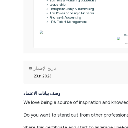
✓ Business & Marketing Strategies

✓ Leadership

✓ Entrepreneurship & Fundraising

✓ The Power of being a Marketer

✓ Finance & Accounting

✓ HR & Talent Management
Ou
49
تاريخ الإصدار
23.11.2023
وصف بيانات الاعتماد
We love being a source of inspiration and knowled
Do you want to stand out from other professiona
Share this certificate and start to leverage TheP